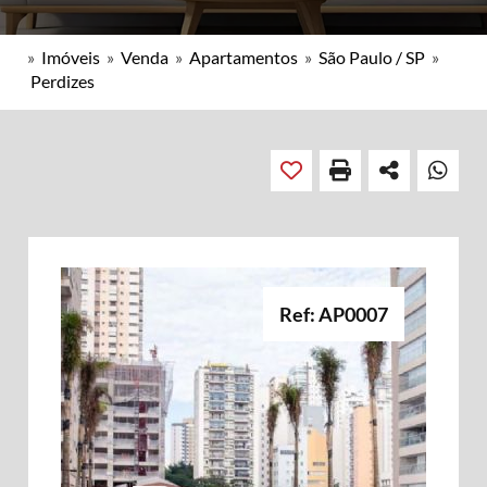
»
Imóveis
»
Venda
»
Apartamentos
»
São Paulo / SP
»
Perdizes
Ref: AP0007