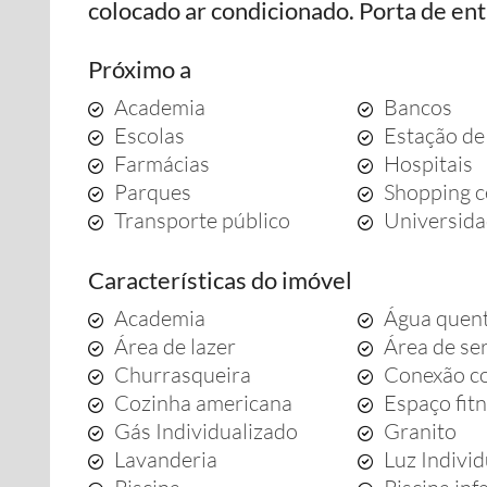
colocado ar condicionado. Porta de ent
Próximo a
Academia
Bancos
Escolas
Estação de
Farmácias
Hospitais
Parques
Shopping c
Transporte público
Universid
Características do imóvel
Academia
Água quen
Área de lazer
Área de se
Churrasqueira
Conexão co
Cozinha americana
Espaço fit
Gás Individualizado
Granito
Lavanderia
Luz Indivi