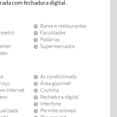
rada com fechadura digital.
Bares e restaurantes
 metrô
Faculdades
Padarias
enter
Supermercados
ades
te
Ar condicionado
rviço
Área gourmet
m Internet
Cozinha
ness
Fechadura digital
Interfone
dualizada
Permite animais