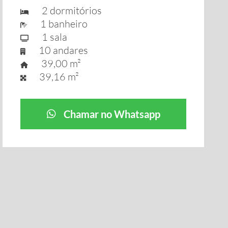
2 dormitórios
1 banheiro
1 sala
10 andares
39,00 m²
39,16 m²
Chamar no Whatsapp