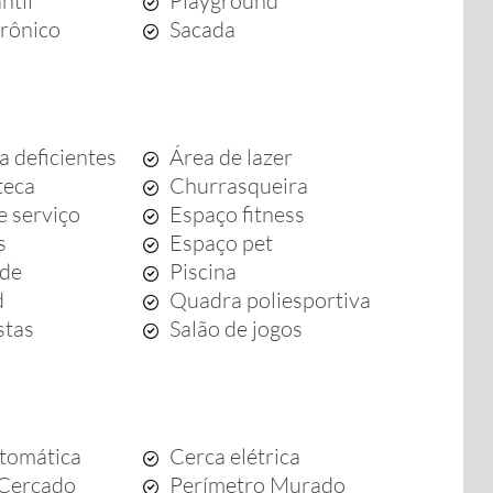
ntil
Playground
trônico
Sacada
a deficientes
Área de lazer
teca
Churrasqueira
e serviço
Espaço fitness
s
Espaço pet
rde
Piscina
d
Quadra poliesportiva
stas
Salão de jogos
tomática
Cerca elétrica
 Cercado
Perímetro Murado