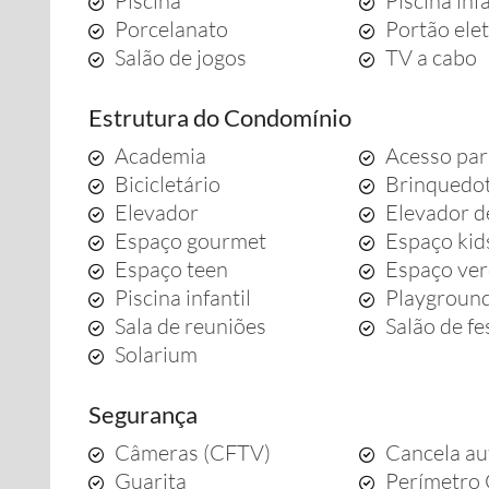
Piscina
Piscina infa
Porcelanato
Portão ele
Salão de jogos
TV a cabo
Estrutura do Condomínio
Academia
Acesso par
Bicicletário
Brinquedo
Elevador
Elevador d
Espaço gourmet
Espaço kid
Espaço teen
Espaço ve
Piscina infantil
Playgroun
Sala de reuniões
Salão de fe
Solarium
Segurança
Câmeras (CFTV)
Cancela au
Guarita
Perímetro