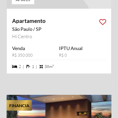
Apartamento
São Paulo / SP
Hi Centro
Venda
IPTU Anual
R$ 350.000
R$ 0
2 dormiórios
1 banheiros
2 |
1 |
38m²
FINANCIA