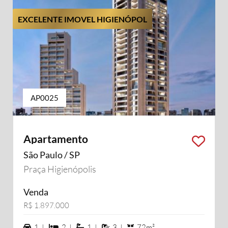
EXCELENTE IMOVEL HIGIENÓPOL
AP0025
Apartamento
São Paulo / SP
Praça Higienópolis
Venda
R$ 1.897.000
1 vagas na garagem
2 dormiórios
1 suítes
3 banheiros
1 |
2 |
1 |
3 |
72m²