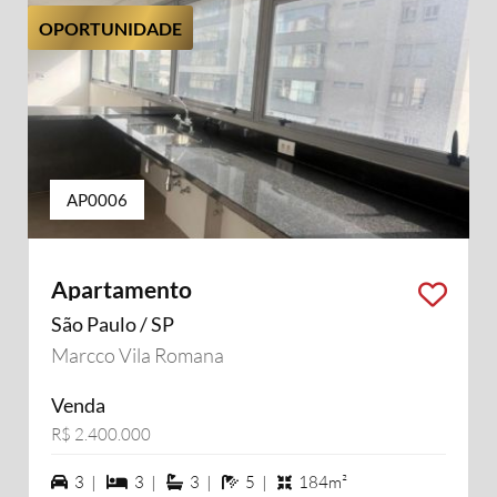
OPORTUNIDADE
AP0006
Apartamento
São Paulo / SP
Marcco Vila Romana
Venda
R$ 2.400.000
3 vagas na garagem
3 dormiórios
3 suítes
5 banheiros
3 |
3 |
3 |
5 |
184m²