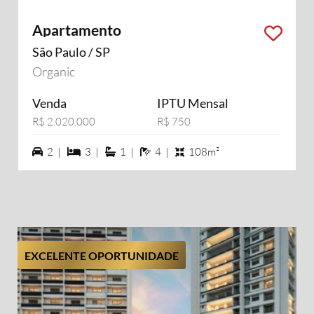
Apartamento
São Paulo / SP
Organic
Venda
IPTU Mensal
R$ 2.020.000
R$ 750
2 vagas na garagem
3 dormiórios
1 suítes
4 banheiros
2 |
3 |
1 |
4 |
108m²
EXCELENTE OPORTUNIDADE