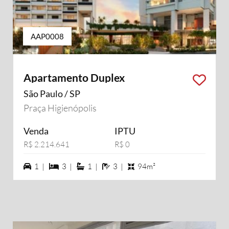
AAP0008
Apartamento Duplex
São Paulo / SP
Praça Higienópolis
Venda
IPTU
R$ 2.214.641
R$ 0
1 vagas na garagem
3 dormiórios
1 suítes
3 banheiros
1 |
3 |
1 |
3 |
94m²