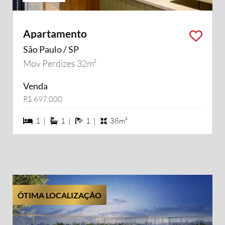
Apartamento
São Paulo / SP
Mov Perdizes 32m²
Venda
R$ 697.000
1 dormiórios
1 suítes
1 banheiros
1 |
1 |
1 |
38m²
ÓTIMA LOCALIZAÇÃO