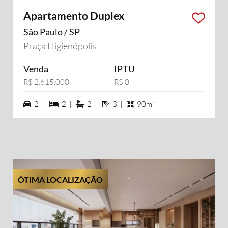
Apartamento Duplex
São Paulo / SP
Praça Higienópolis
Venda
IPTU
R$ 2.615.000
R$ 0
2 vagas na garagem
2 dormiórios
2 suítes
3 banheiros
2 |
2 |
2 |
3 |
90m²
ÓTIMA LOCALIZAÇÃO