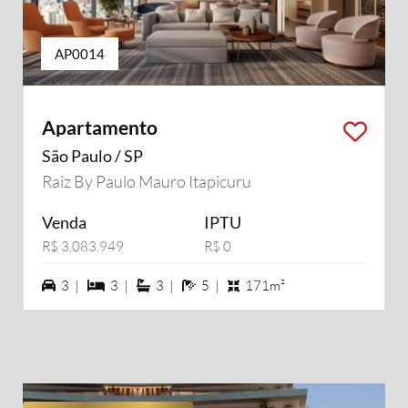
AP0014
Apartamento
São Paulo / SP
Raiz By Paulo Mauro Itapicuru
Venda
IPTU
R$ 3.083.949
R$ 0
3 vagas na garagem
3 dormiórios
3 suítes
5 banheiros
3 |
3 |
3 |
5 |
171m²