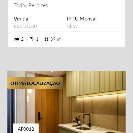
Today Perdizes
Venda
IPTU Mensal
R$ 518.000
R$ 57
2 dormiórios
1 banheiros
2 |
1 |
39m²
ÓTIMA LOCALIZAÇÃO
AP0012