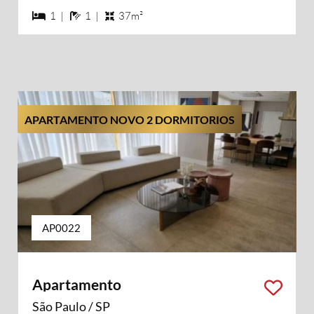
1 dormiórios
1 banheiros
1 |
1 |
37m²
APARTAMENTO NOVO 2 DORMITORIOS
AP0022
Apartamento
São Paulo / SP