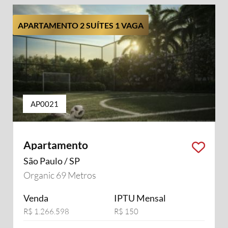
APARTAMENTO 2 SUÍTES 1 VAGA
AP0021
Apartamento
São Paulo / SP
Organic 69 Metros
Venda
IPTU Mensal
R$ 1.266.598
R$ 150