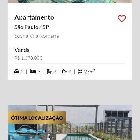
Apartamento
São Paulo / SP
Scena Vila Romana
Venda
R$ 1.670.000
2 vagas na garagem
3 dormiórios
3 suítes
4 banheiros
2 |
3 |
3 |
4 |
93m²
ÓTIMA LOCALIZAÇÃO