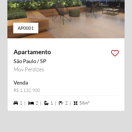
AP0001
Apartamento
São Paulo / SP
Mov Perdizes
Venda
R$ 1.132.900
1 vagas na garagem
2 dormiórios
1 suítes
2 banheiros
1 |
2 |
1 |
2 |
58m²